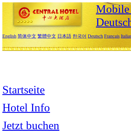
Mobile 
Deutsc
English
简体中文
繁體中文
日本語
한국어
Deutsch
Français
Itali
Startseite
Hotel Info
Jetzt buchen