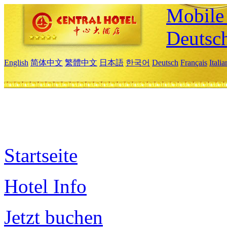
Mobile 
Deutsc
English
简体中文
繁體中文
日本語
한국어
Deutsch
Français
Itali
Startseite
Hotel Info
Jetzt buchen