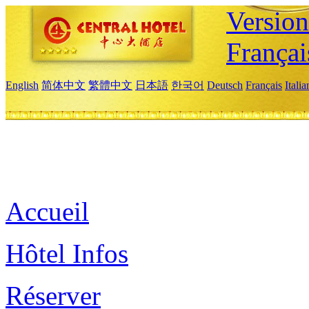
Versio
Françai
English
简体中文
繁體中文
日本語
한국어
Deutsch
Français
Itali
Accueil
Hôtel Infos
Réserver