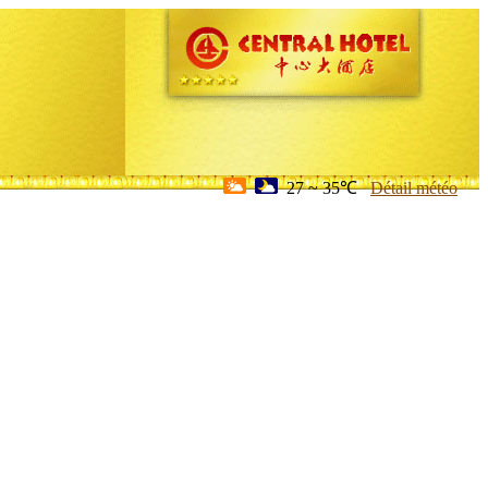
27 ~ 35℃
Détail météo