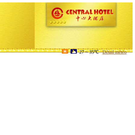
27 ~ 35℃
Détail météo