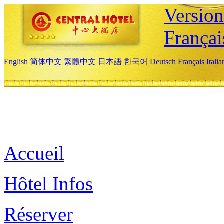
Versio
Françai
English
简体中文
繁體中文
日本語
한국어
Deutsch
Français
Itali
Accueil
Hôtel Infos
Réserver