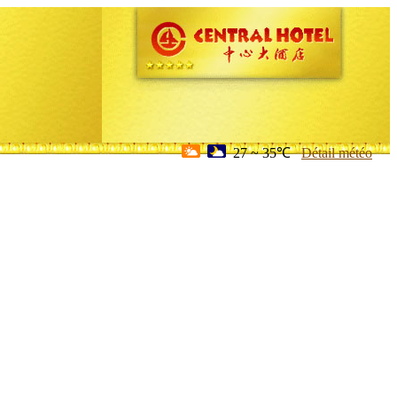
27 ~ 35℃
Détail météo