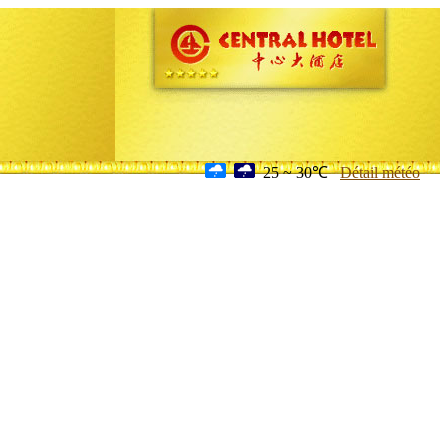
25 ~ 30℃
Détail météo