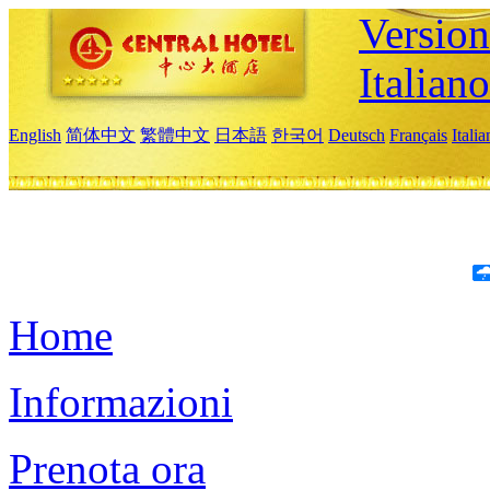
Version
Italiano
English
简体中文
繁體中文
日本語
한국어
Deutsch
Français
Itali
Home
Informazioni
Prenota ora