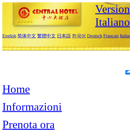
Version
Italiano
English
简体中文
繁體中文
日本語
한국어
Deutsch
Français
Itali
Home
Informazioni
Prenota ora