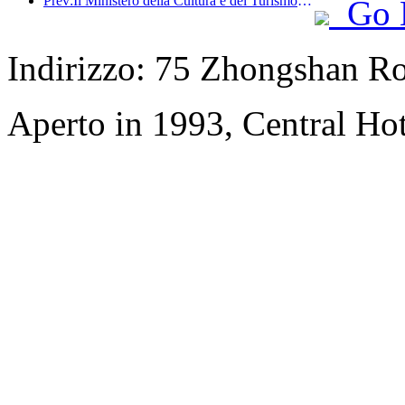
Prev:Il Ministero della Cultura e del Turismo ha riferito che nel 2025, 16.994 siti turistici di livello A hanno accolto 7,51 miliardi di visitatori, generando un fatturato turistico di 554,49 miliardi di yuan.
Go 
Indirizzo: 75 Zhongshan Roa
Aperto in 1993, Central Hot