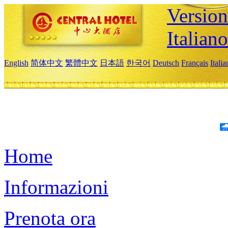
Version
Italiano
English
简体中文
繁體中文
日本語
한국어
Deutsch
Français
Itali
Home
Informazioni
Prenota ora