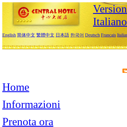
Version
Italiano
English
简体中文
繁體中文
日本語
한국어
Deutsch
Français
Itali
Home
Informazioni
Prenota ora