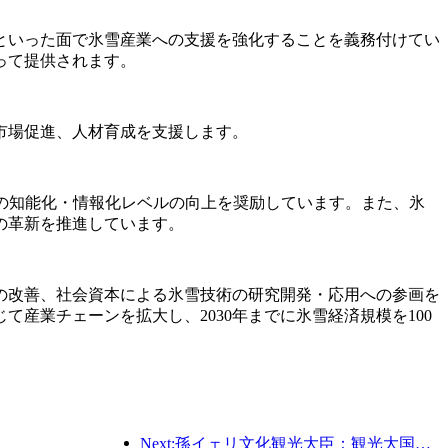
といった面で氷雪産業への支援を強化することを義務付けてい
って提供されます。
市場促進、人材育成を支援します。
の知能化・情報化レベルの向上を奨励しています。また、氷
の革新を推進しています。
の改善、社会資本による氷雪技術の研究開発・応用への参画を
産業チェーンを拡大し、2030年までに氷雪経済規模を100
Next:孫イェリ文化観光大臣：観光大国の建設を推進し、質の高い観光商品の供給を充実させる。