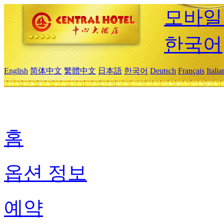
모바일
한국어
English
简体中文
繁體中文
日本語
한국어
Deutsch
Français
Itali
홈
옵션 정보
예약