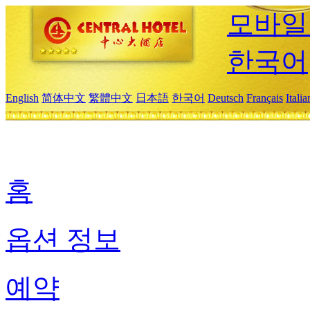
모바일
한국어
English
简体中文
繁體中文
日本語
한국어
Deutsch
Français
Itali
홈
옵션 정보
예약