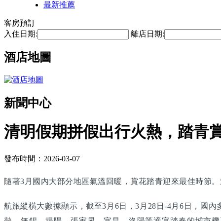
最新推薦
客房預訂
入住日期:
離店日期:
酒店地圖
新聞中心
清明假期拼假出行火熱，踏青
發布時間：2026-03-07
隨著3月國內大部分地區氣溫回暖，賞花踏青迎來最佳時節。
航旅縱橫大數據顯示，截至3月6日，3月28日-4月6日
熱。無錫、揭陽、張家界、宜昌、洛陽等適宜踏春的城市機