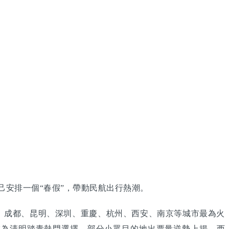
安排一個“春假”，帶動民航出行熱潮。
州、成都、昆明、深圳、重慶、杭州、西安、南京等城市最為火
成為清明踏青熱門選擇。部分小眾目的地出票量逆勢上揚。西