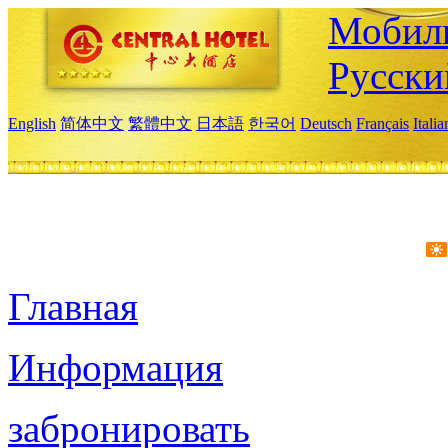
Мобиль
Русски
English
简体中文
繁體中文
日本語
한국어
Deutsch
Français
Itali
Главная
Информация
забронировать