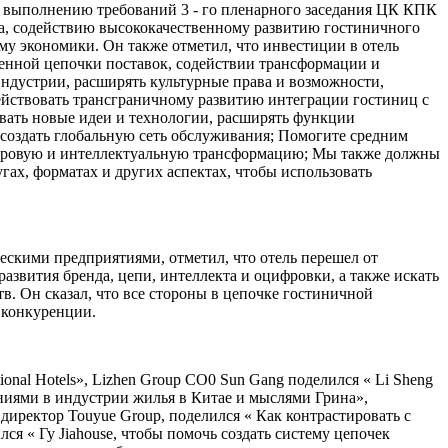
по выполнению требований 3 - го пленарного заседания ЦК КПК
ка, содействию высококачественному развитию гостиничного
у экономики. Он также отметил, что инвестиции в отель
енной цепочки поставок, содействии трансформации и
индустрии, расширять культурные права и возможности,
действовать трансграничному развитию интеграции гостиниц с
овать новые идеи и технологии, расширять функции
оздать глобальную сеть обслуживания; Помогите средним
 цифровую и интеллектуальную трансформацию; Мы также должны
ах, форматах и других аспектах, чтобы использовать
скими предприятиями, отметил, что отель перешел от
звития бренда, цепи, интеллекта и оцифровки, а также искать
. Он сказал, что все стороны в цепочке гостиничной
 конкуренции.
onal Hotels», Lizhen Group CO0 Sun Gang поделился « Li Sheng
менениями в индустрии жилья в Китае и мыслями Грина»,
 директор Touyue Group, поделился « Как контрастировать с
я « Гу Jiahouse, чтобы помочь создать систему цепочек