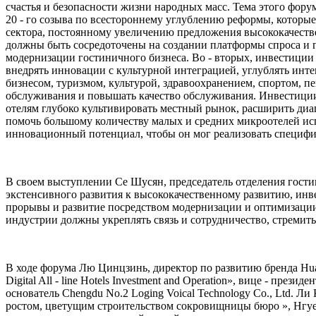
счастья и безопасности жизни народных масс. Тема этого фору
20 - го созыва по всестороннему углублению реформы, котор
сектора, постоянному увеличению предложения высококачеств
должны быть сосредоточены на создании платформы спроса и 
модернизации гостиничного бизнеса. Во - вторых, инвестиции
внедрять инновации с культурной интеграцией, углублять инт
бизнесом, туризмом, культурой, здравоохранением, спортом, п
обслуживания и повышать качество обслуживания. Инвестиции
отелям глубоко культивировать местный рынок, расширить диа
помочь большому количеству малых и средних микроотелей испо
инновационный потенциал, чтобы он мог реализовать специфик
В своем выступлении Се Шусян, председатель отделения гост
экстенсивного развития к высококачественному развитию, инве
прорывы и развитие посредством модернизации и оптимизации
индустрии должны укреплять связь и сотрудничество, стремить
В ходе форума Лю Цинцзинь, директор по развитию бренда Huaji
Digital All - line Hotels Investment and Operation», вице - пр
основатель Chengdu No.2 Loging Voical Technology Co., Ltd. Л
ростом, цветущим строительством сокровищницы бюро », Нгуен