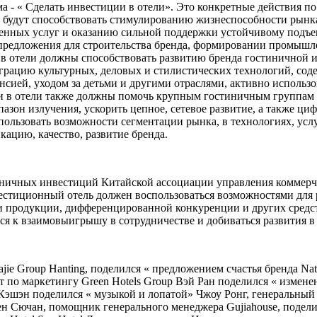
ма - « Сделать инвестиции в отели». Это конкретные действия 
ые будут способствовать стимулированию жизнеспособности рын
енных услуг и оказанию сильной поддержки устойчивому подъем
предложения для строительства бренда, формировании промышл
 в отели должны способствовать развитию бренда гостиничной 
еграцию культурных, деловых и стилистических технологий, со
енсией, уходом за детьми и другими отраслями, активно использ
 в отели также должны помочь крупным гостиничным группам с
пазон излучения, ускорить цепное, сетевое развитие, а также
льзовать возможности сегментации рынка, в технологиях, услуг
ацию, качество, развитие бренда.
иничных инвестиций Китайской ассоциации управления коммерче
стиционный отель должен воспользоваться возможностями для ра
 продукции, дифференцированной конкуренции и других средств
ся к взаимовыигрышу в сотрудничестве и добиваться развития в
e Group Hanting, поделился « предложением счастья бренда Nati
езидент по маркетингу Green Hotels Group Вэй Ран поделился « из
и Кэшэн поделился « музыкой и лопатой» Чжоу Ронг, генеральный
 Сючан, помощник генерального менеджера Gujiahouse, поделилс