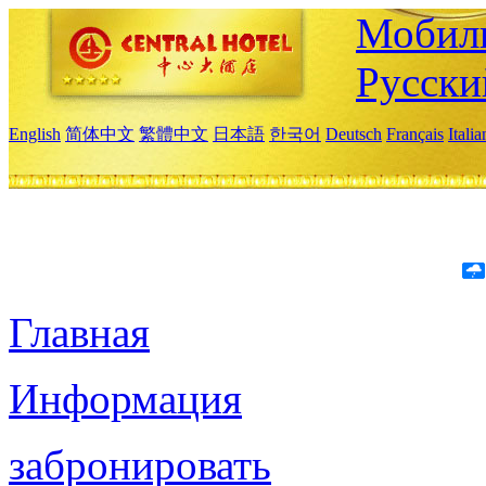
Мобиль
Русски
English
简体中文
繁體中文
日本語
한국어
Deutsch
Français
Itali
Главная
Информация
забронировать