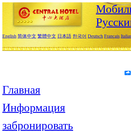
Мобиль
Русски
English
简体中文
繁體中文
日本語
한국어
Deutsch
Français
Itali
Главная
Информация
забронировать