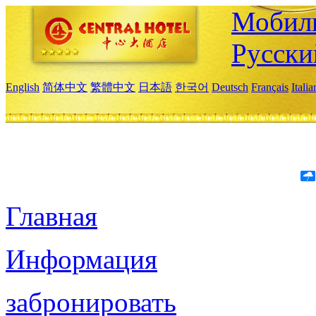
Мобиль
Русски
English
简体中文
繁體中文
日本語
한국어
Deutsch
Français
Itali
Главная
Информация
забронировать