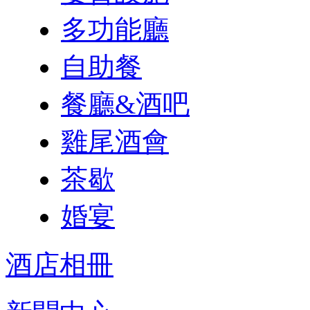
多功能廳
自助餐
餐廳&酒吧
雞尾酒會
茶歇
婚宴
酒店相冊