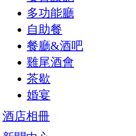
多功能廳
自助餐
餐廳&酒吧
雞尾酒會
茶歇
婚宴
酒店相冊